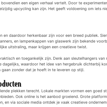
bovendien een eigen verhaal vertelt. Door te experimente
lzijdig upcycling kan zijn. Het geeft voldoening om iets ni
en en daardoor herkenbaar zijn voor een breed publiek. Sie
banners, en lampenkappen van glaswerk zijn bekende voorb
e uitstraling, maar krijgen een creatieve twist.
raktisch en toegankelijk zijn. Denk aan sleutelhangers van 
e dagelijks, waardoor het idee van hergebruik dichterbij ko
aan zonder dat je hoeft in te leveren op stijl.
roducten
llende plekken terecht. Lokale markten vormen een goed st
anbieden. Ook online is het aanbod groeiend. Grote platfor
n, en via sociale media ontdek je vaak creatieve ondernem