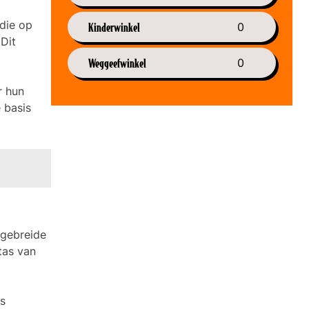
 die op
Kinderwinkel
0
Dit
Weggeefwinkel
0
r hun
e basis
tgebreide
tas van
ks