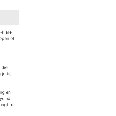
-klare
kopen of
 die
je bij
ing en
ycled
raagt of