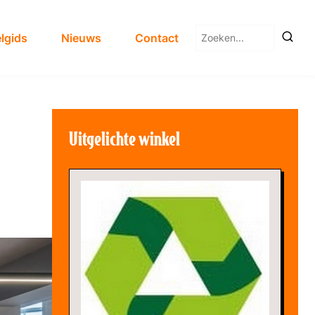
Zoeken
lgids
Nieuws
Contact
naar:
Uitgelichte winkel