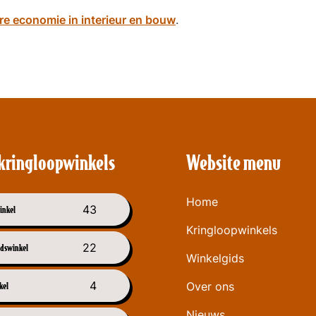
ire economie in interieur en bouw
.
kringloopwinkels
Website menu
Home
43
inkel
Kringloopwinkels
22
dswinkel
Winkelgids
4
kel
Over ons
Nieuws