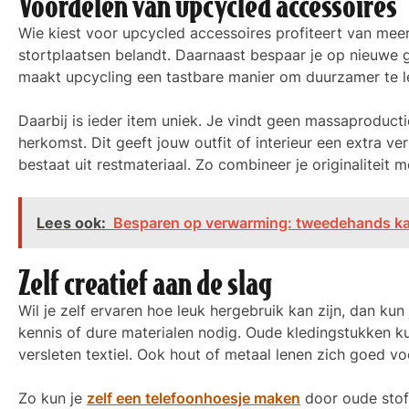
Voordelen van upcycled accessoires
Wie kiest voor upcycled accessoires profiteert van meerd
stortplaatsen belandt. Daarnaast bespaar je op nieuwe 
maakt upcycling een tastbare manier om duurzamer te lev
Daarbij is ieder item uniek. Je vindt geen massaproduc
herkomst. Dit geeft jouw outfit of interieur een extra ve
bestaat uit restmateriaal. Zo combineer je originaliteit 
Lees ook:
Besparen op verwarming: tweedehands ka
Zelf creatief aan de slag
Wil je zelf ervaren hoe leuk hergebruik kan zijn, dan ku
kennis of dure materialen nodig. Oude kledingstukken ku
versleten textiel. Ook hout of metaal lenen zich goed vo
Zo kun je
zelf een telefoonhoesje maken
door oude stoff