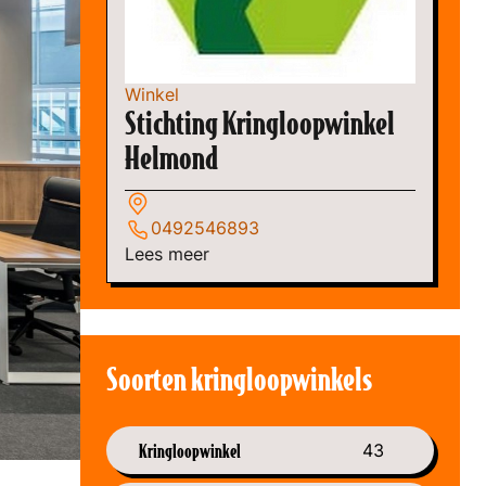
Winkel
Stichting Kringloopwinkel
Helmond
0492546893
Lees meer
Soorten kringloopwinkels
Kringloopwinkel
43