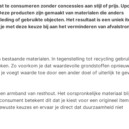
e consumeren zonder concessies aan stijl of prijs. Up
Deze producten zijn gemaakt van materialen die anders
ding of gebruikte objecten. Het resultaat is een uniek i
aag je met deze keuze bij aan het verminderen van afvalstr
estaande materialen. In tegenstelling tot recycling gebrui
rieken. Zo voorkom je dat waardevolle grondstoffen opnieu
: je voegt waarde toe door een ander doel of uiterlijk te ge
n armband van resthout. Het oorspronkelijke materiaal blij
 consument betekent dit dat je kiest voor een origineel ite
bewuste keuzes en ervaar je direct dat duurzaamheid niet