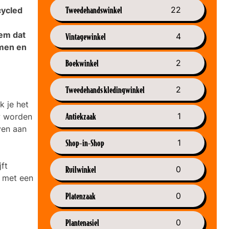
Tweedehandswinkel
22
cycled
tem dat
Vintagewinkel
4
omen en
Boekwinkel
2
Tweedehands kledingwinkel
2
k je het
Antiekzaak
1
w worden
ven aan
Shop-in-Shop
1
ft
Ruilwinkel
0
m met een
Platenzaak
0
Plantenasiel
0