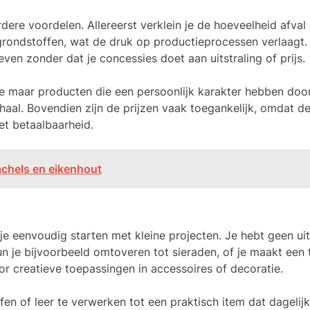
ere voordelen. Allereerst verklein je de hoeveelheid afval
grondstoffen, wat de druk op productieprocessen verlaagt. 
en zonder dat je concessies doet aan uitstraling of prijs.
tie maar producten die een persoonlijk karakter hebben doo
rhaal. Bovendien zijn de prijzen vaak toegankelijk, omdat d
met betaalbaarheid.
chels en eikenhout
n je eenvoudig starten met kleine projecten. Je hebt geen ui
n je bijvoorbeeld omtoveren tot sieraden, of je maakt een 
or creatieve toepassingen in accessoires of decoratie.
en of leer te verwerken tot een praktisch item dat dagelij