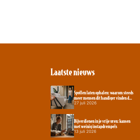
Laatste nieuws
Spullen laten ophalen: waarom steeds
meer mensen dit handiger vinden dan
zelf wegbrengen
27 juli 2026
Bijverdienen in je vrije uren: kansen
met weinig instapdrempels
13 juli 2026