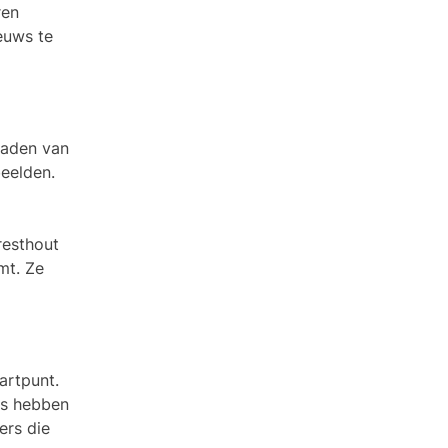
ren
euws te
raden van
eelden.
resthout
mt. Ze
artpunt.
ms hebben
ers die