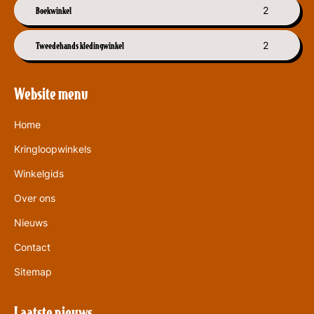
Boekwinkel
2
Tweedehands kledingwinkel
2
Website menu
Home
Kringloopwinkels
Winkelgids
Over ons
Nieuws
Contact
Sitemap
Laatste nieuws