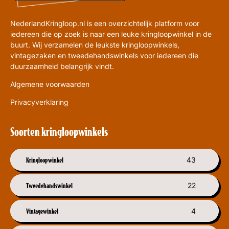
NederlandKringloop.nl is een overzichtelijk platform voor
iedereen die op zoek is naar een leuke kringloopwinkel in de
buurt. Wij verzamelen de leukste kringloopwinkels,
vintagezaken en tweedehandswinkels voor iedereen die
duurzaamheid belangrijk vindt.
Algemene voorwaarden
Privacyverklaring
Soorten kringloopwinkels
Kringloopwinkel
43
Tweedehandswinkel
22
Vintagewinkel
4