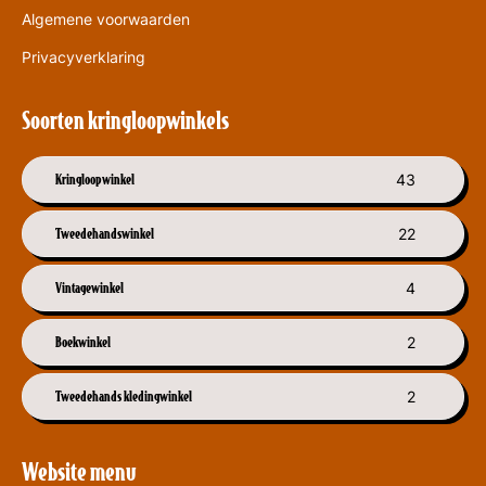
Algemene voorwaarden
Privacyverklaring
Soorten kringloopwinkels
Kringloopwinkel
43
Tweedehandswinkel
22
Vintagewinkel
4
Boekwinkel
2
Tweedehands kledingwinkel
2
Website menu