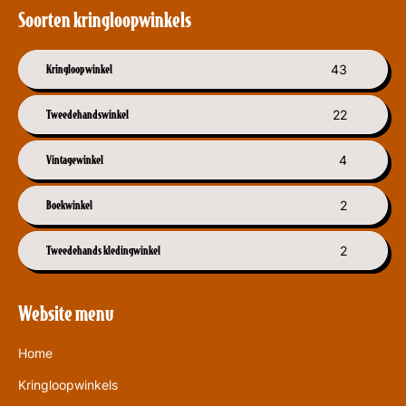
Soorten kringloopwinkels
Kringloopwinkel
43
Tweedehandswinkel
22
Vintagewinkel
4
Boekwinkel
2
Tweedehands kledingwinkel
2
Website menu
Home
Kringloopwinkels