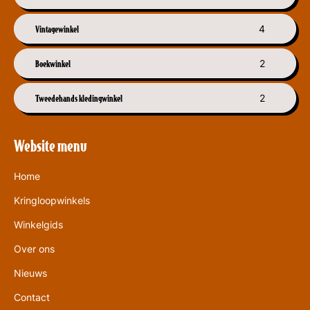
Vintagewinkel
4
Boekwinkel
2
Tweedehands kledingwinkel
2
Website menu
Home
Kringloopwinkels
Winkelgids
Over ons
Nieuws
Contact