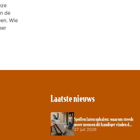
eze
in de
een. Wie
eer
Laatste nieuws
Spullen laten ophalen: waarom steeds
meer mensen dit handiger vinden dan
zelf wegbrengen
27 juli 2026