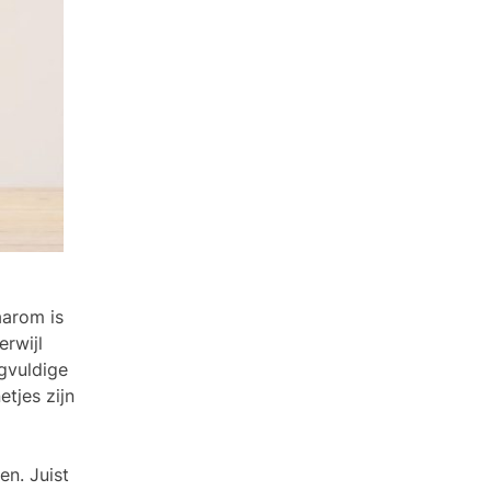
aarom is
erwijl
gvuldige
tjes zijn
n. Juist