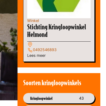
Winkel
Stichting Kringloopwinkel
Helmond
0492546893
Lees meer
Soorten kringloopwinkels
Kringloopwinkel
43