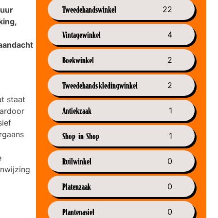
Tweedehandswinkel
22
duur
king,
Vintagewinkel
4
 aandacht
Boekwinkel
2
Tweedehands kledingwinkel
2
t staat
Antiekzaak
1
aardoor
ief
orgaans
Shop-in-Shop
1
e
Ruilwinkel
0
nwijzing
Platenzaak
0
Plantenasiel
0