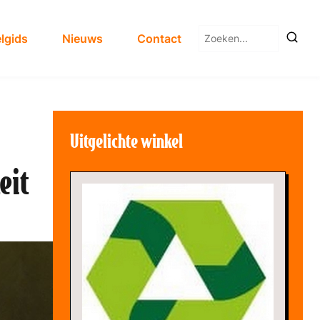
Zoeken
lgids
Nieuws
Contact
naar:
Uitgelichte winkel
eit