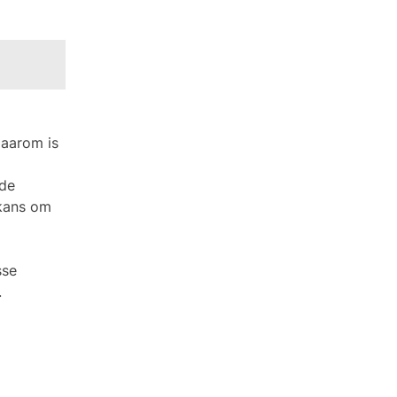
Daarom is
ede
 kans om
sse
.