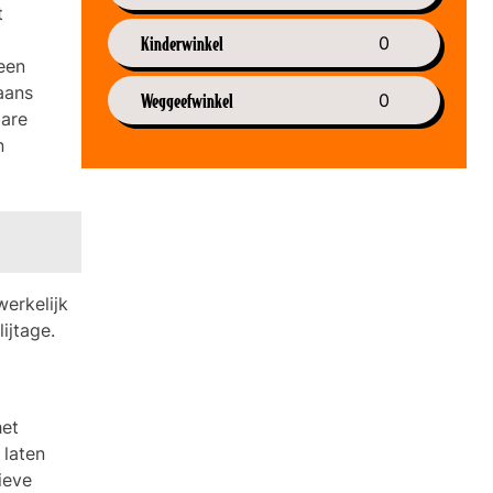
t
Kinderwinkel
0
een
aans
Weggeefwinkel
0
bare
n
werkelijk
ijtage.
het
 laten
ieve