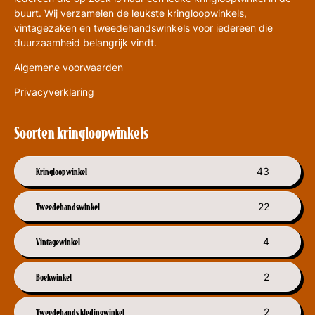
buurt. Wij verzamelen de leukste kringloopwinkels,
vintagezaken en tweedehandswinkels voor iedereen die
duurzaamheid belangrijk vindt.
Algemene voorwaarden
Privacyverklaring
Soorten kringloopwinkels
Kringloopwinkel
43
Tweedehandswinkel
22
Vintagewinkel
4
Boekwinkel
2
Tweedehands kledingwinkel
2