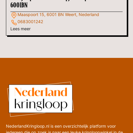
6001BN
Maaspoort 15, 6001 BN Weert, Nederland
0683001242
Lees meer
NederlandKringloop.nl is een overzichtelijk platform voor
iedereen die op zoek is naar een leuke kringloopwinkel in de