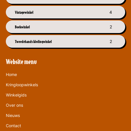
Vintagewinkel
4
Boekwinkel
2
Tweedehands kledingwinkel
2
Website menu
Home
Kringloopwinkels
Winkelgids
Over ons
Nieuws
Contact