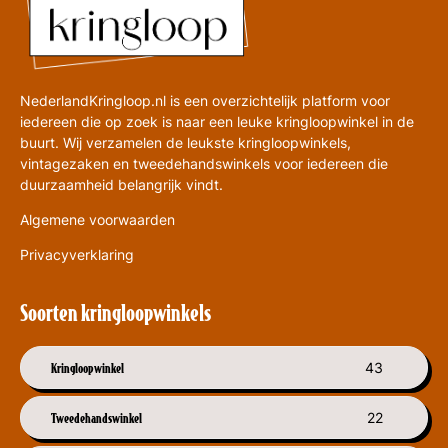
NederlandKringloop.nl is een overzichtelijk platform voor
iedereen die op zoek is naar een leuke kringloopwinkel in de
buurt. Wij verzamelen de leukste kringloopwinkels,
vintagezaken en tweedehandswinkels voor iedereen die
duurzaamheid belangrijk vindt.
Algemene voorwaarden
Privacyverklaring
Soorten kringloopwinkels
Kringloopwinkel
43
Tweedehandswinkel
22