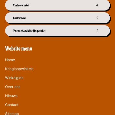
Vintagewinkel
4
Boekwinkel
2
Tweedehands kledingwinkel
2
Website menu
Home
Kringloopwinkels
Winkelgids
Over ons
Nieuws
Contact
Sitemap