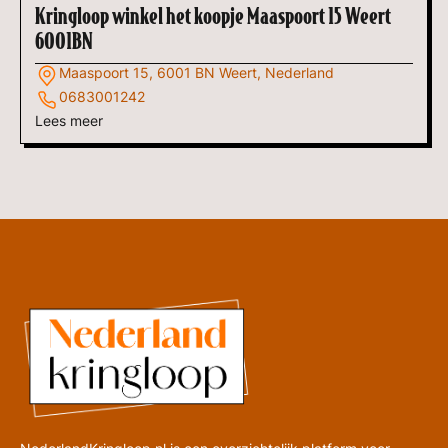
Kringloop winkel het koopje Maaspoort 15 Weert
6001BN
Maaspoort 15, 6001 BN Weert, Nederland
0683001242
Lees meer