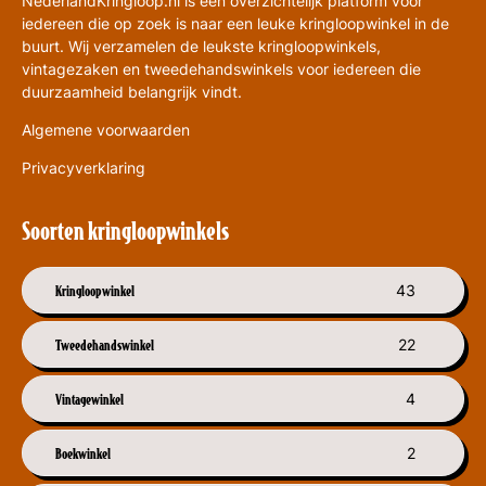
NederlandKringloop.nl is een overzichtelijk platform voor
iedereen die op zoek is naar een leuke kringloopwinkel in de
buurt. Wij verzamelen de leukste kringloopwinkels,
vintagezaken en tweedehandswinkels voor iedereen die
duurzaamheid belangrijk vindt.
Algemene voorwaarden
Privacyverklaring
Soorten kringloopwinkels
Kringloopwinkel
43
Tweedehandswinkel
22
Vintagewinkel
4
Boekwinkel
2