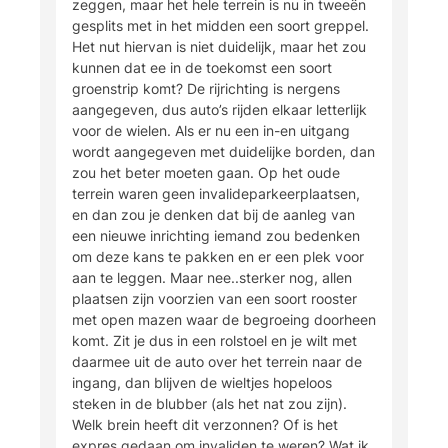
zeggen, maar het hele terrein is nu in tweeën
gesplits met in het midden een soort greppel.
Het nut hiervan is niet duidelijk, maar het zou
kunnen dat ee in de toekomst een soort
groenstrip komt? De rijrichting is nergens
aangegeven, dus auto’s rijden elkaar letterlijk
voor de wielen. Als er nu een in-en uitgang
wordt aangegeven met duidelijke borden, dan
zou het beter moeten gaan. Op het oude
terrein waren geen invalideparkeerplaatsen,
en dan zou je denken dat bij de aanleg van
een nieuwe inrichting iemand zou bedenken
om deze kans te pakken en er een plek voor
aan te leggen. Maar nee..sterker nog, allen
plaatsen zijn voorzien van een soort rooster
met open mazen waar de begroeing doorheen
komt. Zit je dus in een rolstoel en je wilt met
daarmee uit de auto over het terrein naar de
ingang, dan blijven de wieltjes hopeloos
steken in de blubber (als het nat zou zijn).
Welk brein heeft dit verzonnen? Of is het
expres gedaan om invaliden te weren? Wat ik