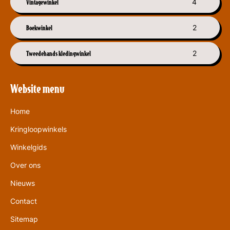
Vintagewinkel
4
Boekwinkel
2
Tweedehands kledingwinkel
2
Website menu
Home
Kringloopwinkels
Winkelgids
Over ons
Nieuws
Contact
Sitemap