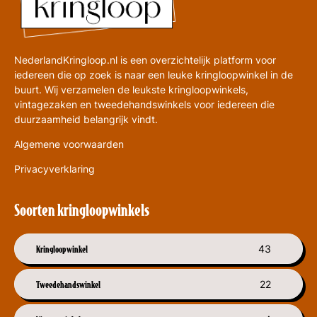
NederlandKringloop.nl is een overzichtelijk platform voor
iedereen die op zoek is naar een leuke kringloopwinkel in de
buurt. Wij verzamelen de leukste kringloopwinkels,
vintagezaken en tweedehandswinkels voor iedereen die
duurzaamheid belangrijk vindt.
Algemene voorwaarden
Privacyverklaring
Soorten kringloopwinkels
Kringloopwinkel
43
Tweedehandswinkel
22