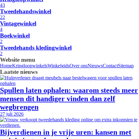
43
Tweedehandswinkel
22
Vintagewinkel
4
Boekwinkel
2
Tweedehands kledingwinkel
2
Website menu
Home
Kringloopwinkels
Winkelgids
Over ons
Nieuws
Contact
Sitemap
Laatste nieuws
Spullen laten ophalen: waarom steeds meer
mensen dit handiger vinden dan zelf
wegbrengen
27 juli 2026
Bijverdienen in je vrije uren: kansen met