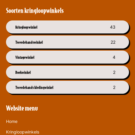
Soorten kringloopwinkels
Kringloopwinkel
43
Tweedehandswinkel
22
Vintagewinkel
4
Boekwinkel
2
Tweedehands kledingwinkel
2
Website menu
Home
Kringloopwinkels