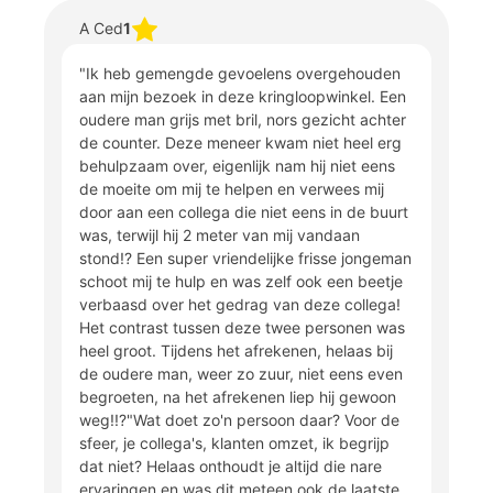
A Ced
1
"Ik heb gemengde gevoelens overgehouden
aan mijn bezoek in deze kringloopwinkel. Een
oudere man grijs met bril, nors gezicht achter
de counter. Deze meneer kwam niet heel erg
behulpzaam over, eigenlijk nam hij niet eens
de moeite om mij te helpen en verwees mij
door aan een collega die niet eens in de buurt
was, terwijl hij 2 meter van mij vandaan
stond!? Een super vriendelijke frisse jongeman
schoot mij te hulp en was zelf ook een beetje
verbaasd over het gedrag van deze collega!
Het contrast tussen deze twee personen was
heel groot. Tijdens het afrekenen, helaas bij
de oudere man, weer zo zuur, niet eens even
begroeten, na het afrekenen liep hij gewoon
weg!!?"Wat doet zo'n persoon daar? Voor de
sfeer, je collega's, klanten omzet, ik begrijp
dat niet? Helaas onthoudt je altijd die nare
ervaringen en was dit meteen ook de laatste