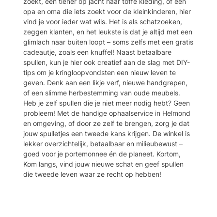
zoekt, een tiener op jacht naar toffe kleding, of een
opa en oma die iets zoekt voor de kleinkinderen, hier
vind je voor ieder wat wils. Het is als schatzoeken,
zeggen klanten, en het leukste is dat je altijd met een
glimlach naar buiten loopt – soms zelfs met een gratis
cadeautje, zoals een knuffel! Naast betaalbare
spullen, kun je hier ook creatief aan de slag met DIY-
tips om je kringloopvondsten een nieuw leven te
geven. Denk aan een likje verf, nieuwe handgrepen,
of een slimme herbestemming van oude meubels.
Heb je zelf spullen die je niet meer nodig hebt? Geen
probleem! Met de handige ophaalservice in Helmond
en omgeving, of door ze zelf te brengen, zorg je dat
jouw spulletjes een tweede kans krijgen. De winkel is
lekker overzichtelijk, betaalbaar en milieubewust –
goed voor je portemonnee én de planeet. Kortom,
Kom langs, vind jouw nieuwe schat en geef spullen
die tweede leven waar ze recht op hebben!