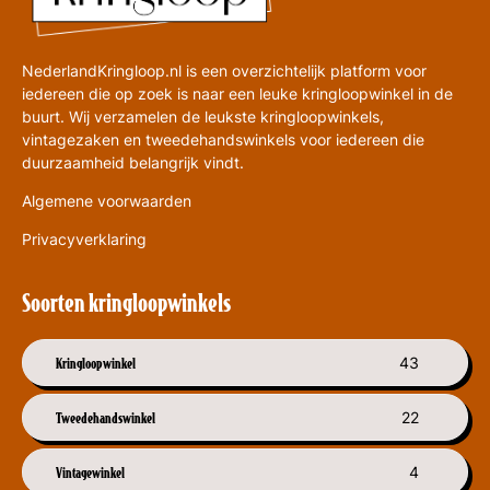
NederlandKringloop.nl is een overzichtelijk platform voor
iedereen die op zoek is naar een leuke kringloopwinkel in de
buurt. Wij verzamelen de leukste kringloopwinkels,
vintagezaken en tweedehandswinkels voor iedereen die
duurzaamheid belangrijk vindt.
Algemene voorwaarden
Privacyverklaring
Soorten kringloopwinkels
Kringloopwinkel
43
Tweedehandswinkel
22
Vintagewinkel
4