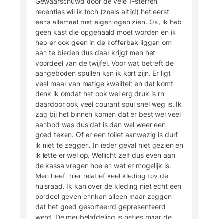
Gewaarschuwd door de vele 1-sterren
recenties wil ik toch (zoals altijd) het eerst
eens allemaal met eigen ogen zien. Ok, ik heb
geen kast die opgehaald moet worden en ik
heb er ook geen in de kofferbak liggen om
aan te bieden dus daar krijgt men het
voordeel van de twijfel. Voor wat betreft de
aangeboden spullen kan ik kort zijn. Er ligt
veel maar van matige kwaliteit en dat komt
denk ik omdat het ook wel erg druk is rn
daardoor ook veel courant spul snel weg is. Ik
zag bij het binnen komen dat er best wel veel
aanbod was dus dat is dan wel weer een
goed teken. Of er een toilet aanwezig is durf
ik niet te zeggen. In ieder geval niet gezien en
ik lette er wel op. Wellicht zelf dus even aan
de kassa vragen hoe en wat er mogelijk is.
Men heeft hier relatief veel kleding tov de
huisraad. Ik kan over de kleding niet echt een
oordeel geven ennkan alleen maar zeggen
dat het goed gesorteerrd gepresenteerd
werd. De meubelafdeling is netjes maar de