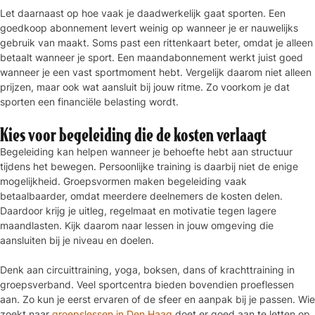
Let daarnaast op hoe vaak je daadwerkelijk gaat sporten. Een
goedkoop abonnement levert weinig op wanneer je er nauwelijks
gebruik van maakt. Soms past een rittenkaart beter, omdat je alleen
betaalt wanneer je sport. Een maandabonnement werkt juist goed
wanneer je een vast sportmoment hebt. Vergelijk daarom niet alleen
prijzen, maar ook wat aansluit bij jouw ritme. Zo voorkom je dat
sporten een financiële belasting wordt.
Kies voor begeleiding die de kosten verlaagt
Begeleiding kan helpen wanneer je behoefte hebt aan structuur
tijdens het bewegen. Persoonlijke training is daarbij niet de enige
mogelijkheid. Groepsvormen maken begeleiding vaak
betaalbaarder, omdat meerdere deelnemers de kosten delen.
Daardoor krijg je uitleg, regelmaat en motivatie tegen lagere
maandlasten. Kijk daarom naar lessen in jouw omgeving die
aansluiten bij je niveau en doelen.
Denk aan circuittraining, yoga, boksen, dans of krachttraining in
groepsverband. Veel sportcentra bieden bovendien proeflessen
aan. Zo kun je eerst ervaren of de sfeer en aanpak bij je passen. Wie
zoekt naar
groepslessen in Den Haag
doet er goed aan te letten op