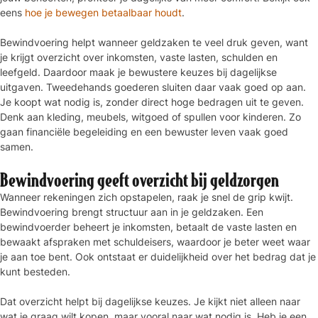
eens
hoe je bewegen betaalbaar houdt
.
Bewindvoering helpt wanneer geldzaken te veel druk geven, want
je krijgt overzicht over inkomsten, vaste lasten, schulden en
leefgeld. Daardoor maak je bewustere keuzes bij dagelijkse
uitgaven. Tweedehands goederen sluiten daar vaak goed op aan.
Je koopt wat nodig is, zonder direct hoge bedragen uit te geven.
Denk aan kleding, meubels, witgoed of spullen voor kinderen. Zo
gaan financiële begeleiding en een bewuster leven vaak goed
samen.
Bewindvoering geeft overzicht bij geldzorgen
Wanneer rekeningen zich opstapelen, raak je snel de grip kwijt.
Bewindvoering brengt structuur aan in je geldzaken. Een
bewindvoerder beheert je inkomsten, betaalt de vaste lasten en
bewaakt afspraken met schuldeisers, waardoor je beter weet waar
je aan toe bent. Ook ontstaat er duidelijkheid over het bedrag dat je
kunt besteden.
Dat overzicht helpt bij dagelijkse keuzes. Je kijkt niet alleen naar
wat je graag wilt kopen, maar vooral naar wat nodig is. Heb je een