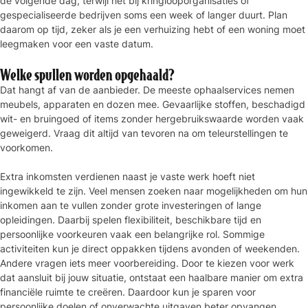
de volgende dag, terwijl het bij kringlooporganisaties of
gespecialiseerde bedrijven soms een week of langer duurt. Plan
daarom op tijd, zeker als je een verhuizing hebt of een woning moet
leegmaken voor een vaste datum.
Welke spullen worden opgehaald?
Dat hangt af van de aanbieder. De meeste ophaalservices nemen
meubels, apparaten en dozen mee. Gevaarlijke stoffen, beschadigd
wit- en bruingoed of items zonder hergebruikswaarde worden vaak
geweigerd. Vraag dit altijd van tevoren na om teleurstellingen te
voorkomen.
Extra inkomsten verdienen naast je vaste werk hoeft niet
ingewikkeld te zijn. Veel mensen zoeken naar mogelijkheden om hun
inkomen aan te vullen zonder grote investeringen of lange
opleidingen. Daarbij spelen flexibiliteit, beschikbare tijd en
persoonlijke voorkeuren vaak een belangrijke rol. Sommige
activiteiten kun je direct oppakken tijdens avonden of weekenden.
Andere vragen iets meer voorbereiding. Door te kiezen voor werk
dat aansluit bij jouw situatie, ontstaat een haalbare manier om extra
financiële ruimte te creëren. Daardoor kun je sparen voor
persoonlijke doelen of onverwachte uitgaven beter opvangen.