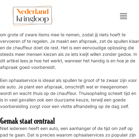
Spullen laten ophalen betekent dat iemand naar jouw adres komt
om grote of zware items mee te nemen, zodat jij niets hoeft te
vervoeren of te regelen. Je maakt een afspraak, zet de spullen klaar
en de chauffeur doet de rest. Het is een eenvoudige oplossing die
steeds meer mensen kiezen als ze iets kwijt willen zonder gedoe. In
dit artikel lees je hoe het werkt, wanneer het handig is en hoe je de
afspraak goed voorbereidt.
Een ophaalservice is ideaal als spullen te groot of te zwaar zijn voor
de auto. Je plant een afspraak, omschrijft wat er meegenomen
wordt en wacht thuis op de chauffeur. Thuisophaling scheelt tijd en
is in veel gevallen ook een duurzame keuze, terwijl een goede
voorbereiding zorgt voor een vlotte afhandeling op de dag zelf.
Gemak staat centraal
Niet iedereen heeft een auto, een aanhanger of de tijd om zelf op
pad te gaan. Dat is precies waarom ophaalservices zo populair zijn