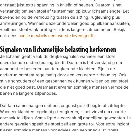
ontstaat juist extra spanning in knieën of heupen. Daarom is het
verstandig om een stoel af te stemmen op jouw lichaamslengte. Let
bovendien op de verhouding tussen de zitting, rugleuning plus
armleuningen. Wanneer deze onderdelen goed op elkaar aansluiten,
voelt een stoel vaak prettiger tijdens langere zitmomenten. Bekijk
ook eens
hoe je meubels een tweede leven geeft
.
Signalen van lichamelijke belasting herkennen
Je lichaam geeft vaak duidelijke signalen wanneer een stoel
onvoldoende ondersteuning biedt. Daarom is het verstandig om
aandacht te besteden aan terugkerende klachten. Pijn in de
onderrug ontstaat regelmatig door een verkeerde zithouding. Ook
stijve schouders of een gespannen nek kunnen wijzen op een stoel
die niet goed past. Daarnaast ervaren sommige mensen vermoeide
benen na langere zitperiodes.
Dat kan samenhangen met een ongunstige zithoogte of zitdiepte.
Wanneer klachten regelmatig terugkeren, is het zinvol om naar de
oorzaak te kijken. Soms ligt die oorzaak bij dagelijkse gewoonten. In
andere gevallen speelt de stoel zelf een grote rol. Voor extra inzicht
kiezen sommige mensen voor advies van een specialist, zoals